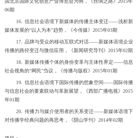
国北京国际文化创意产业博览会为例，《丝绸之路》
2015
年
06
期
16.
信息社会语境下新媒体的传播主体变迁
——浅析新
媒体发展的“以人为本”趋势，《今传媒》
2015
年
03
期
17.
品牌与受众的移动互联式对话
——新媒体语境企业
传播的路径变迁与微信应用，《新闻研究导刊》
2015
年
02
期
18.
新媒体传播个体的身份变革与主体性界定
——信息
社会视角的“网民”刍议，《传播与版权》
2015
年
01
期
19.
信息社会语境下国际传播的想象空间
——国际传播
与信息社会的要素联动与革新展望，《西部广播电视》
2015
年
01
期
20.
传播力与媒介使用者的关系变迁
——新媒体语境下
对传播学经典问题的再思考，《阴山学刊》
2014
年
02
期