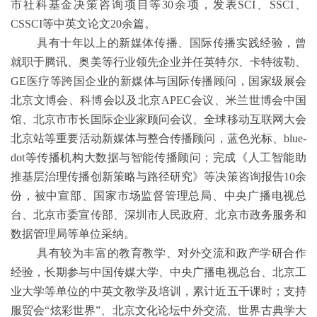
市社科基金决策咨询项目等
30
余项，发表
SCI
、
SSCI
、
CSSCI
等中英文论文
20
余篇。
具有十年以上的新媒体传播、国际传播实践经验，曾
就职于腾讯、奥美等行业领先企业并任英特尔、卡特彼勒、
GE
医疗等跨国企业的新媒体与国际传播顾问，国家级展会
北京文博会、科博会以及北京
APEC
会议、米兰世博会中国
馆、北京市市长国际企业家顾问会议、全球移动互联网大会
北京站等重要活动新媒体与整合传播顾问，蓝色光标、
blue-
dot
等传播机构大数据与智能传播顾问；完成《人工智能助
推基层治理传播创新策略与路径研究》等决策咨询报告
10
余
份，被中宣部、国家市场监督管理总局、中央广播电视总
台、北京市委宣传部、深圳市人民政府、北京市政务服务和
数据管理局等单位采纳。
具有较为丰富的教育教学、对外交流和政产学研合作
经验，长期参与中国传媒大学、中央广播电视总台、北京工
业大学等单位的中英文教学及培训，累计近五千课时；支持
服贸会
“炫彩世界”、北京文化论坛中外交流、世界古典学大