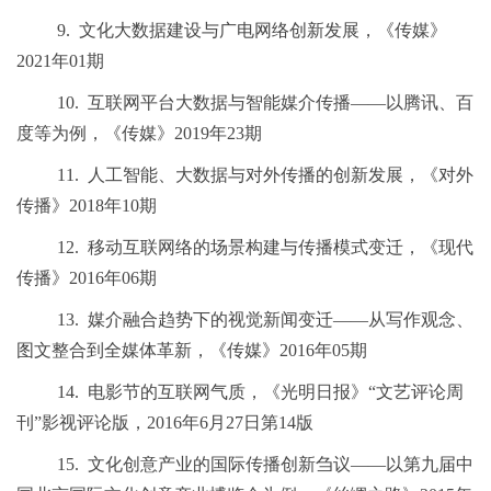
9.
文化大数据建设与广电网络创新发展，《传媒》
2021
年
01
期
10.
互联网平台大数据与智能媒介传播
——以腾讯、百
度等为例，《传媒》
2019
年
23
期
11.
人工智能、大数据与对外传播的创新发展，《对外
传播》
2018
年
10
期
12.
移动互联网络的场景构建与传播模式变迁，《现代
传播》
2016
年
06
期
13.
媒介融合趋势下的视觉新闻变迁
——从写作观念、
图文整合到全媒体革新，《传媒》
2016
年
05
期
14.
电影节的互联网气质，《光明日报》
“文艺评论周
刊”影视评论版，
2016
年
6
月
27
日第
14
版
15.
文化创意产业的国际传播创新刍议
——以第九届中