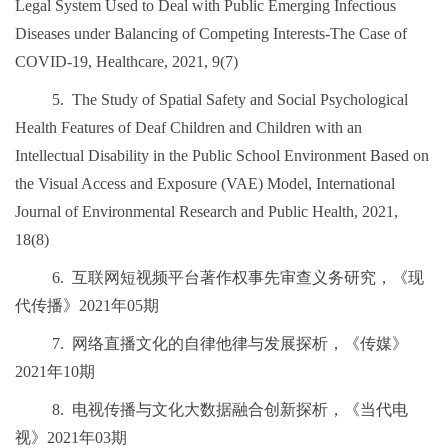
Legal System Used to Deal with Public Emerging Infectious
Diseases under Balancing of Competing Interests-The Case of
COVID-19, Healthcare, 2021, 9(7)
5.
The Study of Spatial Safety and Social Psychological
Health Features of Deaf Children and Children with an
Intellectual Disability in the Public School Environment Based on
the Visual Access and Exposure (VAE) Model, International
Journal of Environmental Research and Public Health, 2021,
18(8)
6.
互联网短视频平台著作权事先审查义务研究，《现
代传播》
2021
年
05
期
7.
网络直播文化的自律他律与发展探析，《传媒》
2021
年
10
期
8.
电视传播与文化大数据融合创新探析，《当代电
视》
2021
年
03
期